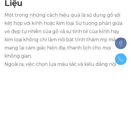
Liệu
Một trong những cách hiệu quả là sử dụng gỗ sồi
kết hợp với kính hoặc kim loại. Sự tương phản giữa
vẻ đẹp tự nhiên của gỗ và sự tinh tế của kính hay
kim loại không chỉ làm nổi bật tính thẩm mỹ mà còn
mang lại cảm giác hiện đại, thanh lịch cho mọi
không gian.
Ngoài ra, việc chọn lựa màu sắc và kiểu dáng nội
thất cũng đóng vai trò quan trọng trong việc tạo
nên không gian sang trọng. Bạn có thể lựa chọn
những món đồ nội thất từ gỗ sồi có đường nét tối
giản, kết hợp với các màu sắc trung tính hoặc pastel
để tạo cảm giác thoải mái và dễ chịu. Đặc biệt, ánh
sáng cũng là yếu tố không thể thiếu; việc bố trí đèn
chiếu sáng hài hòa sẽ làm nổi bật vẻ đẹp của gỗ sồi,
tạo ra những hiệu ứng ánh sáng tuyệt đẹp trong