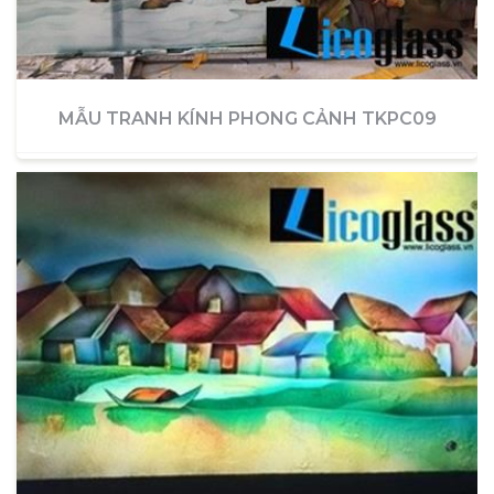
MẪU TRANH KÍNH PHONG CẢNH TKPC09