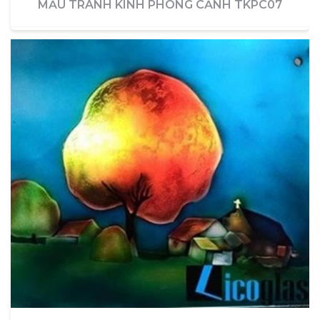
MẪU TRANH KÍNH PHONG CẢNH TKPC07