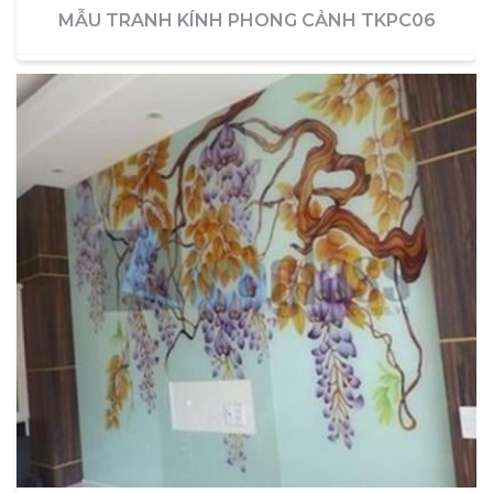
MẪU TRANH KÍNH PHONG CẢNH TKPC06