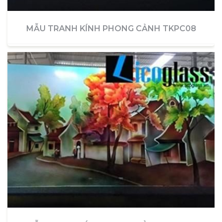
MẪU TRANH KÍNH PHONG CẢNH TKPC08