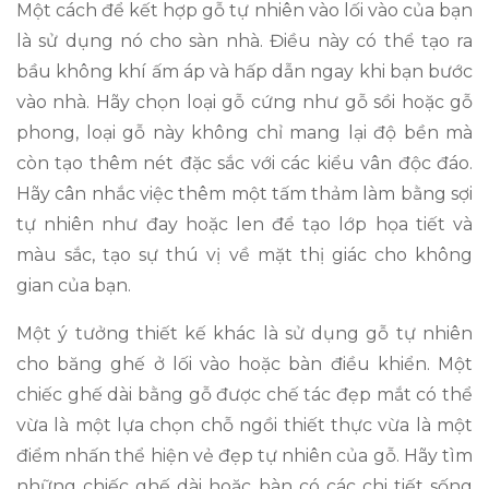
Một cách để kết hợp gỗ tự nhiên vào lối vào của bạn
là sử dụng nó cho sàn nhà. Điều này có thể tạo ra
bầu không khí ấm áp và hấp dẫn ngay khi bạn bước
vào nhà. Hãy chọn loại gỗ cứng như gỗ sồi hoặc gỗ
phong, loại gỗ này không chỉ mang lại độ bền mà
còn tạo thêm nét đặc sắc với các kiểu vân độc đáo.
Hãy cân nhắc việc thêm một tấm thảm làm bằng sợi
tự nhiên như đay hoặc len để tạo lớp họa tiết và
màu sắc, tạo sự thú vị về mặt thị giác cho không
gian của bạn.
Một ý tưởng thiết kế khác là sử dụng gỗ tự nhiên
cho băng ghế ở lối vào hoặc bàn điều khiển. Một
chiếc ghế dài bằng gỗ được chế tác đẹp mắt có thể
vừa là một lựa chọn chỗ ngồi thiết thực vừa là một
điểm nhấn thể hiện vẻ đẹp tự nhiên của gỗ. Hãy tìm
những chiếc ghế dài hoặc bàn có các chi tiết sống