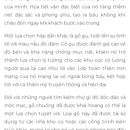
của mình. Họa tiết vân đặc biệt của nó tăng thêm
nét đặc sắc và phong phú, tạo ra bầu không khí
chào đón ngay khi khách bước vào trong.
Một lựa chọn hấp dẫn khác là gỗ gụ, toát lên sự tinh
tế với màu nâu đỏ đậm. Gỗ gụ được đánh giá cao về
độ bền và khả năng chống mục nát, khiến nó trở
thành lựa chọn lý tưởng cho các khu vực có lượng
người qua lại cao như lối vào. Lớp hoàn thiện mịn
màng của nó mang lại vẻ ngoài bóng bẩy, kết hợp
tốt với cả thẩm mỹ truyền thống và hiện đại.
Đối với những người tìm kiếm thứ gì đó độc đáo và
mộc mạc, gỗ chuồng đã được khai hoang có thể là
một lựa chọn tuyệt vời. Loại gỗ này đã được tái sử
dụng từ các nhà kho cũ hoặc các công trình kiến
trúc khác, mang lại cho nó vẻ ngoài phong hóa đầy