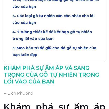
vào của bạn
Các loại gỗ tự nhiên cần cân nhắc cho lối
vào của bạn
Ý tưởng thiết kế để kết hợp gỗ tự nhiên
trong lối vào của bạn
Mẹo bảo trì để giữ cho đồ gỗ tự nhiên của
bạn luôn đẹp
Tăng sự ấm áp và sang trọng cho ngôi nhà
KHÁM PHÁ SỰ ẤM ÁP VÀ SANG
của bạn bằng gỗ tự nhiên
TRỌNG CỦA GỖ TỰ NHIÊN TRONG
Kết luận: Tạo ấn tượng đầu tiên tuyệt đẹp
LỐI VÀO CỦA BẠN
với gỗ tự nhiên ở lối vào của bạn
-- Bich Phuong
Khám phá sự ấm áp