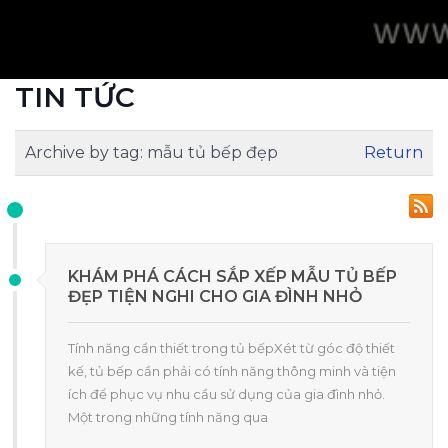
TIN TỨC
Archive by tag:
mẫu tủ bếp đẹp
Return
KHÁM PHÁ CÁCH SẮP XẾP MẪU TỦ BẾP
ĐẸP TIỆN NGHI CHO GIA ĐÌNH NHỎ
Tính năng cần thiết trong tủ bếpXét từ góc độ thiết
kế, tủ bếp cần phải có tính năng thông minh và tiện
ích để phục vụ nhu cầu sử dụng của gia đình nhỏ.
Một trong những tính năng qua