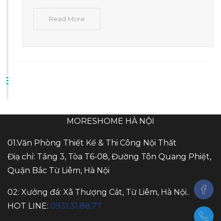
Read More
MORESHOME HÀ NỘI
01.Văn Phòng Thiết Kế & Thi Công Nội Thất
Điạ chỉ: Tầng 3, Tòa T6-08, Đường Tôn Quang Phiệt,
Quận Bắc Từ Liêm, Hà Nội
02: Xưởng đá: Xã Thượng Cát, Từ Liêm, Hà Nội..
HOT LINE:
0931.31.88.77