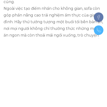
cúng.
Ngoài việc tạo điểm nhấn cho không gian, sofa còn
góp phần nâng cao trải nghiệm ẩm thực của gia
đình. Hãy thử tưởng tượng một buổi tối bên bàn ăn,
nơi mọi người không chỉ thưởng thức những món
ăn ngon mà còn thoải mái ngồi xuống, trò chuyện
và chia sẻ những khoảnh khắc đáng nhớ. Đặc biệt,
với các mẫu sofa đa năng, bạn có thể dễ dàng biến
đổi không gian từ bữa tiệc đến những buổi họp mặt
thân mật, tạo ra sự linh hoạt và tiện nghi cho căn
bếp của mình.
Cách bảo quản và duy trì
sofa
Với thiết kế tinh tế, những chiếc sofa này có thể dễ