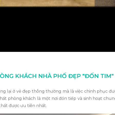
HÒNG KHÁCH NHÀ PHỐ ĐẸP "ĐỐN TIM"
ng lại ở vẻ đẹp thông thường mà là việc chinh phục được
thất phòng khách là một nơi đón tiếp và sinh hoạt chun
thất được ưu tiên nhất.